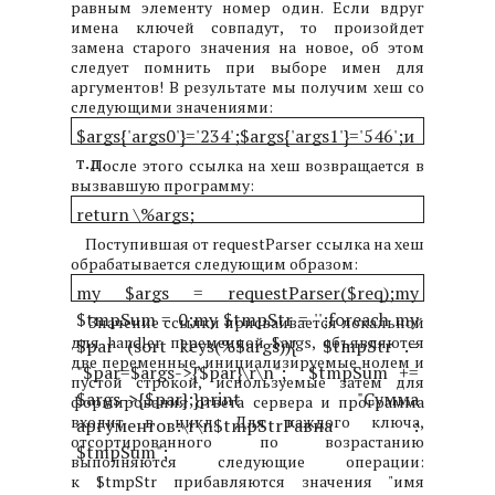
равным элементу номер один. Если вдруг
имена ключей совпадут, то произойдет
замена старого значения на новое, об этом
следует помнить при выборе имен для
аргументов! В результате мы получим хеш со
следующими значениями:
$args{'args0'}='234';
$args{'args1'}='546';
и
т.д.
После этого ссылка на хеш возвращается в
вызвавшую программу:
return \%args;
Поступившая от requestParser ссылка на хеш
обрабатывается следующим образом:
my $args = requestParser($req);
my
$tmpSum = 0;
my $tmpStr = '';
foreach my
Значение ссылки присваивается локальной
для handler переменной $args, объявляются
$par (sort keys(%$args))
{
$tmpStr .=
две переменные, инициализируемые нолем и
"$par=$args->{$par}\r\n";
$tmpSum +=
пустой строкой, используемые затем для
$args->{$par};
}
print "Сумма
формирования ответа сервера и программа
входит в цикл. Для каждого ключа,
аргументов:\r\n$tmpStrРавна :
отсортированного по возрастанию
$tmpSum";
выполняются следующие операции:
к $tmpStr прибавляются значения "имя