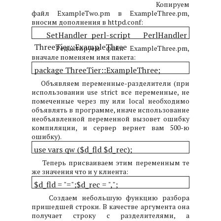
Копируем
файл ExampleTwo.pm в ExampleThree.pm,
вносим дополнения в httpd.conf:
SetHandler perl-script
PerlHandler
ThreeTier::ExampleThree
Редактируем файл ExampleThree.pm,
вначале поменяем имя пакета:
package ThreeTier::ExampleThree;
Объявляем переменные-разделители (при
использовании use strict все переменные, не
помеченные через my или local необходимо
объявлять в программе, иначе использование
необъявленной переменной вызовет ошибку
компиляции, и сервер вернет вам 500-ю
ошибку).
use vars qw ($d_fld $d_rec);
Теперь присваиваем этим переменным те
же значения что и у клиента:
$d_fld = "=";
$d_rec = ",";
Создаем небольшую функцию разбора
пришедшей строки. В качестве аргумента она
получает строку с разделителями, а