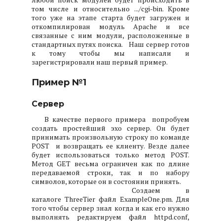
том числе и относительно .../cgi-bin. Кроме
того уже на этапе старта будет загружен и
откомпилирован модуль Apache и все
связанные с ним модули, расположенные в
стандартных путях поиска.
Наш сервер готов
к тому чтобы мы написали и
зарегистрировали наш первый пример.
Пример №1
Сервер
В качестве первого примера попробуем
создать простейший эхо сервер. Он будет
принимать произвольную строку по команде
POST и возвращать ее клиенту. Везде далее
будет использоваться только метод POST.
Метод GET весьма ограничен как по длине
передаваемой строки, так и по набору
символов, которые он в состоянии принять.
Создаем в
каталоге ThreeTier файл ExampleOne.pm. Для
того чтобы сервер знал когда и как его нужно
выполнять редактируем файл httpd.conf,