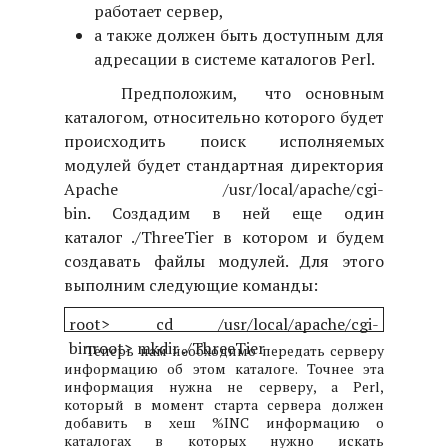
работает сервер,
а также должен быть доступным для
адресации в системе каталогов Perl.
Предположим, что основным
каталогом, относительно которого будет
происходить поиск исполняемых
модулей будет стандартная директория
Apache /usr/local/apache/cgi-
bin. Создадим в ней еще один
каталог ./ThreeTier в котором и будем
создавать файлы модулей. Для этого
выполним следующие команды:
root> cd /usr/local/apache/cgi-
bin
root> mkdir ./ThreeTier
Теперь нам необходимо передать серверу
информацию об этом каталоге. Точнее эта
информация нужна не серверу, а Perl,
который в момент старта сервера должен
добавить в хеш %INC информацию о
каталогах в которых нужно искать