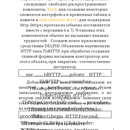
следующие свободно распространяемые
компонеты:
RxLib
для создания некоторых
элементов интерфейса и временных таблиц в
памяти и
Indy (Internet direct)
для поддержки
http (https) протокола (обычно поставляется
вместе с версиями 6 и 7). Установка этих
компонентов обычно не вызывают никаких
трудностей.
Создаем новое приложение
средствами DELPHI. Объявляем переменную
HTTP типа TIdHTTP, при обработке создания
главной формы вызываем конструктор для
этого объекта, при закрытии - соответственно
деструктор.
use ....... IdHTTP;
......
private
HTTP :
TIdHTTP;
.......
procedure
Добавляем два мемо поля, называем их
memPost и memReceive в первое будем
TfExample01.FormCreate(Sender:
записывать передаваемое сообщение, а во
TObject);
begin
HTTP :=
втором увидим возвращаемое значение (или
TIdHttp.Create(Self);
end;
........
procedure
текст ошибки). Создаем кнопку и по нажатию
на нее пишем следующий обработчик:
TfExample01.FormDestroy(Sender:
procedure
TObject);
begin
HTTP.Free;
end;
TfExample01.BitBtn1Click(Sender:
HTTP.Post имеет три аргумента -
TObject);
URL вашего сервера,
var
tmpStream :