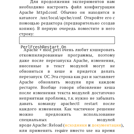
Для продолжения экспериментов нам
необходимо настроить файл конфигурации
Apache httpd.conf. Обычно он находится в
каталоге /usr/local/apche/conf. Откройте его с
помощью редактора (предварительно создав
копию). В первую очередь поместите в него
строку:
PerlFreshRestart On
Apache + mod_perl очень любит кэшировать
откомпилированные программы, поэтому
даже после перезапуска Apache, изменения,
внесенные в текст модулей могут не
обновиться в кеше и придется делать
перезапуск ОС. Эта строка как раз и заставляет
Apache обновлять модули при каждом
рестарте. Вообще говоря обновление кеша
после изменения текста модулей достаточно
неприятная проблема, т.к. нужно не забывать
давать команду apachectl restart после
каждого изменения. Как частичное решение
можно предложить использование
специальных модулей
вроде Apache::Reload (
исходники
и
документация
),
или применять require вместо use на время