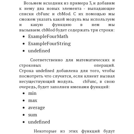
Возьмем исходник из примера 3, и добавим
к нему два новых элемента - выпадающие
списки cbFunc и cbMod. C их помощью мы
сможем указать какой модуль мы используем
и какую функцию в нем мы
вызываем. cbMod будет содержать три строки:
ExampleFourMath
ExampleFourString
undefined
Соответственно для математических и
строковых операций.
Строка undefined добавлена для того, чтобы
посмотреть что случится, если клиент вызвал
несуществующий модуль.
cbFunc, в свою
очередь, будет заполнен именами функций:
min
max
average
sum
undefined
Некоторые из этих функций будут