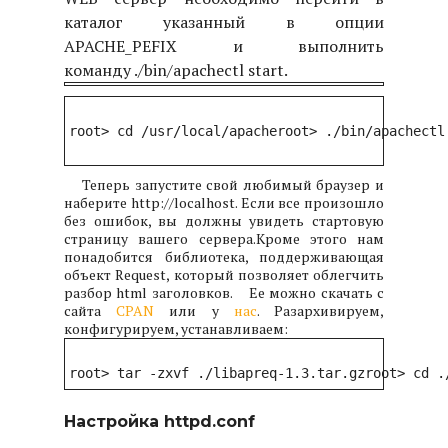
каталог указанный в опции
APACHE_PEFIX и выполнить
команду ./bin/apachectl start.
root> cd /usr/local/apache
root> ./bin/apachectl
Теперь запустите свой любимый браузер и
наберите http://localhost. Если все произошло
без ошибок, вы должны увидеть стартовую
страницу вашего сервера.
Кроме этого нам
понадобится библиотека, поддерживающая
объект Request, который позволяет облегчить
разбор html заголовков.
Ее можно скачать с
сайта
CPAN
или у
нас
. Разархивируем,
конфигурируем, устанавливаем:
root> tar -zxvf ./libapreq-1.3.tar.gz
root> cd .
Настройка httpd.conf