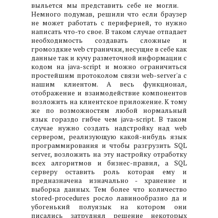
выльется мы представить себе не могли.
Немного подумав, решили что если браузер
не может работать с периферией, то нужно
написать что-то свое. В таком случае отпадает
необходимость создавать сложные и
громоздкие web странички, несущие в себе как
данные так и кучу разметочной информации с
кодом на java-script и можно ограничиться
простейшим протоколом связи web-server'а с
нашим клиентом. А весь функционал,
отображение и взаимодействие компонентов
возложить на клиентское приложение. К тому
же по возможностям любой нормальный
язык гораздо гибче чем java-script. В таком
случае нужно создать надстройку над web
сервером, реализующую какой-нибудь язык
программирования и чтобы разгрузить SQL
server, возложить на эту настройку отработку
всех алгоритмов и бизнес-правил, а SQL
серверу оставить роль которая ему и
предназначена изначально - хранение и
выборка данных. Тем более что количество
stored-procedures росло лавинообразно да и
убогенький полуязык на котором они
писались затруднял решение некоторых