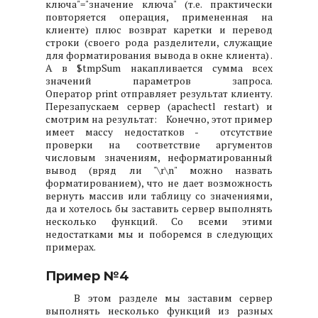
ключа"="значение ключа" (т.е. практически
повторяется операция, примененная на
клиенте) плюс возврат каретки и перевод
строки (своего рода разделители, служащие
для форматирования вывода в окне клиента) .
А в $tmpSum накапливается сумма всех
значений параметров запроса.
Оператор print отправляет результат клиенту.
Перезапускаем сервер (apachectl restart) и
смотрим на результат:
Конечно, этот пример
имеет массу недостатков - отсутствие
проверки на соответствие аргументов
числовым значениям, неформатированный
вывод (вряд ли "\r\n" можно назвать
форматированием), что не дает возможность
вернуть массив или таблицу со значениями,
да и хотелось бы заставить сервер выполнять
несколько функций. Со всеми этими
недостатками мы и поборемся в следующих
примерах.
Пример №4
В этом разделе мы заставим сервер
выполнять несколько функций из разных