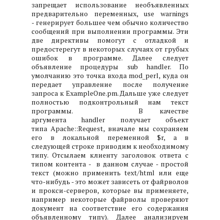
запрещает использование необъявленных
предварительно переменных, use warnings
- генерирует большее чем обычно количество
сообщений при выполнении программы. Эти
две директивы помогут с отладкой и
предостерегут в некоторых случаях от грубых
ошибок в программе. Далее следует
объявление процедуры sub handler. По
умолчанию это точка входа mod_perl, куда он
передает управление после получение
запроса к ExampleOne.pm. Дальше уже следует
полностью подконтрольный нам текст
программы.
В качестве
аргумента handler получает объект
типа Apache::Request, вначале мы сохраняем
его в локальной переменной $r, а в
следующей строке приводим к необходимому
типу. Отсылаем клиенту заголовок ответа с
типом контента - в данном случае - простой
текст (можно применить text/html или еще
что-нибудь - это может зависеть от файрволов
и прокси-серверов, которые вы применяете,
например некоторые файрволы проверяют
документ на соответствие его содержания
объявленному типу). Далее анализируем