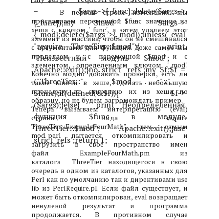
= $args->{_func};
delete($args->
В первой строке изменений мы
присваиваем переменной $func значение из
{_func});
my $mod = $args->
хеша с ключом '_func', а затем удаляем этот
{_mod};
delete($args->{_mod});
unless( eval
элемент из массива, чтобы он не смешивался
"require ThreeTier::$mod")
{
print
с аргументами для функций. Тоже самое мы
проделаем и с переменной $mod и с
"Неизвестный модуль $mod";
элементом, определенным ключом '_mod'.
Apache::exit();
}
no strict 'refs';
my $f;
$f =
Конечно модно добавить проверки, есть ли
("ThreeTier::" . $mod . "::" .
такие ключи в хеше, сделать небольшую
процедуру по стиранию их из хеша по
$func);
if(defined(&$f))
{
$f->
образцу, но не будем загромождать пример.
($args);
}
else
{
print "Неопределенная
Теперь вызываем интерпретацию (eval)
функция $func в модуле
строки вида "require
ThreeTier::ExampleFourMath", тем самым
ThreeTier::$mod";
Apache::exit();
}
use
mod_perl пытается откомпилировать и
strict 'refs';
return 1;
загрузить в свое пространство имен
файл ExampleFourMath.pm из
каталога ThreeTier находящегося в свою
очередь в одном из каталогов, указанных для
Perl как по умолчанию так и директивами use
lib из PerlRequire.pl. Если файл существует, и
может быть откомпилирован, eval возвращает
ненулевой результат и программа
продолжается. В противном случае