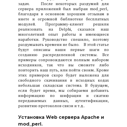
задач.
После некоторых раздумий для
сервера приложений был выбран mod_perl,
благодаря в основном хорошим отзывам в
инете и огромной библиотеке бесплатных
модулей. Программу-клиент решили
реализовать на Delphi, сказался наш
многолетний опыт работы и имеющиеся
наработки. Руководство спешило, поэтому
раздумывать времени не было.
В этой статье
будут описаны наши первые шаги по
созданию распределенной системы. Все
примеры сопровождаются полным набором
исходников, так что вы сможете либо
повторить наш путь, или пойти своим.. Кроме
этих примеров скоро будет выложена для
свободного скачивания в исходных кодах
небольшая складская система. В будущем,
если будет время, мы собираемя добавить
информацию по шифрации и сжатию
передаваемых данных, аутентификации,
развитию протоколов связи и т.д..
Установка Web сервера Apache и
mod_perl.