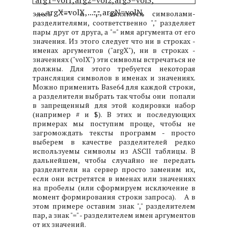
arg1=vol1,arg2=vol2,arg3=vol3,
....,argX=volX,......,argN=volN,
здесь
"="
и
","
являются символами-
разделителями, соответственно "," разделяет
пары друг от друга, а "=" имя аргумента от его
значения. Из этого следует что ни в строках -
именах аргументов ("argX"), ни в строках -
значениях ("volX") эти символы встречаться не
должны. Для этого требуется некоторая
трансляция символов в именах и значениях.
Можно применить Base64 для каждой строки,
а разделители выбрать так чтобы они попали
в запрещенный для этой кодировки набор
(например # и $). В этих и последующих
примерах мы поступим проще, чтобы не
загромождать тексты программ - просто
выберем в качестве разделителей редко
используемы символы из ASCII таблицы. В
дальнейшем, чтобы случайно не передать
разделители на сервер просто заменим их,
если они встретятся в именах или значениях
на пробелы (или сформируем исключение в
момент формирования строки запроса).
A в
этом примере оставим знак "," разделителем
пар, а знак "=" - разделителем имен аргументов
от их значений.