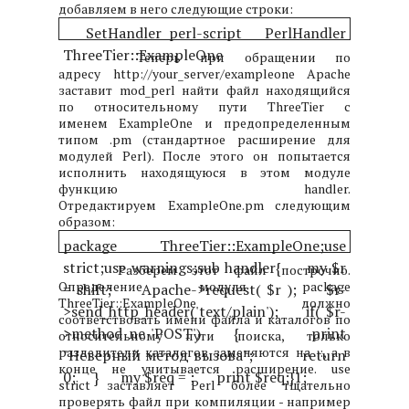
добавляем в него следующие строки:
SetHandler perl-script
PerlHandler
ThreeTier::ExampleOne
Теперь при обращении по
адресу http://your_server/exampleone Apache
заставит mod_perl найти файл находящийся
по относительному пути ThreeTier с
именем ExampleOne и предопределенным
типом .pm (стандартное расширение для
модулей Perl). После этого он попытается
исполнить находящуюся в этом модуле
функцию handler.
Отредактируем ExampleOne.pm следующим
образом:
package ThreeTier::ExampleOne;
use
strict;
use warnings;
sub handler
{
my $r
Разберем этот файл построчно.
Определение модуля package
= shift;
Apache->request( $r );
$r-
ThreeTier::ExampleOne должно
>send_http_header('text/plain');
if( $r-
соответствовать имени файла и каталогов по
>method ne 'POST')
{
print
относительному пути поиска, только
разделители каталогов заменяются на ::, а в
"Неверный метод вызова";
return
конце не учитывается расширение. use
0;
}
my $req =
;
print $req;
}
1;
strict заставляет Perl более тщательно
проверять файл при компиляции - например