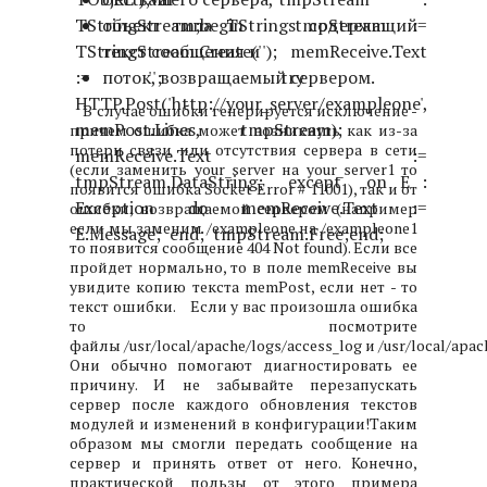
TStringStream;
объект типа TStrings содержащий
begin
tmpStream :=
TStringStream.Create('');
текст сообщения и
memReceive.Text
:= '';
поток, возвращаемый сервером.
try
HTTP.Post('http://your_server/exampleone',
В случае ошибки генерируется исключение -
memPost.Lines, tmpStream);
причем ошибка может возникнуть как из-за
потери связи или отсутствия сервера в сети
memReceive.Text :=
(если заменить your_server на your_server1 то
tmpStream.DataString;
except
on E :
появится ошибка Socket Error # 11001), так и от
Exception do memReceive.Text :=
ошибки, возвращаемой сервером (например
если мы заменим /exampleone на /exampleone1
E.Message;
end;
tmpStream.Free;
end;
то появится сообщение 404 Not found). Если все
пройдет нормально, то в поле memReceive вы
увидите копию текста memPost, если нет - то
текст ошибки.
Если у вас произошла ошибка
то посмотрите
файлы /usr/local/apache/logs/access_log и /usr/local/apac
Они обычно помогают диагностировать ее
причину. И не забывайте перезапускать
сервер после каждого обновления текстов
модулей и изменений в конфигурации!
Таким
образом мы смогли передать сообщение на
сервер и принять ответ от него. Конечно,
практической пользы от этого примера