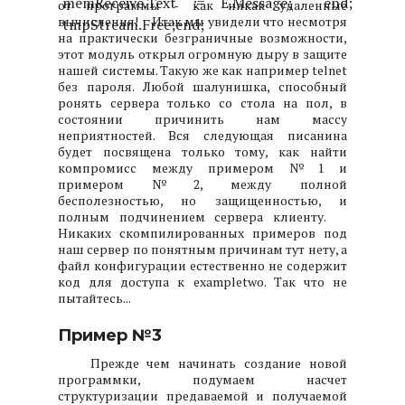
memReceive.Text := E.Message;
end;
от программы - как никак удаленные
вычисления!
Итак мы увидели что несмотря
tmpStream.Free;
end;
на практически безграничные возможности,
этот модуль открыл огромную дыру в защите
нашей системы. Такую же как например telnet
без пароля. Любой шалунишка, способный
ронять сервера только со стола на пол, в
состоянии причинить нам массу
неприятностей. Вся следующая писанина
будет посвящена только тому, как найти
компромисс между примером №1 и
примером №2, между полной
бесполезностью, но защищенностью, и
полным подчинением сервера клиенту.
Никаких скомпилированных примеров под
наш сервер по понятным причинам тут нету, а
файл конфигурации естественно не содержит
код для доступа к exampletwo. Так что не
пытайтесь...
Пример №3
Прежде чем начинать создание новой
программки, подумаем насчет
структуризации предаваемой и получаемой