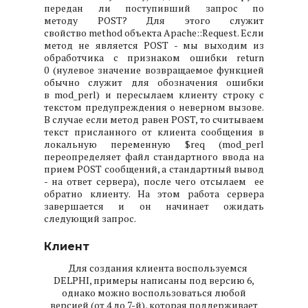
передан ли поступивший запрос по
методу POST? Для этого служит
свойство method объекта Apache::Request. Если
метод не является POST - мы выходим из
обработчика с признаком ошибки return
0 (нулевое значение возвращаемое функцией
обычно служит для обозначения ошибки
в mod_perl) и пересылаем клиенту строку с
текстом предупреждения о неверном вызове.
В случае если метод равен POST, то считываем
текст присланного от клиента сообщения в
локальную переменную $req (mod_perl
переопределяет файл стандартного ввода на
прием POST сообщений, а стандартный вывод
- на ответ сервера), после чего отсылаем ее
обратно клиенту. На этом работа сервера
завершается и он начинает ожидать
следующий запрос.
Клиент
Для создания клиента воспользуемся
DELPHI, примеры написаны под версию 6,
однако можно воспользоваться любой
версией (от 4 до 7-й), которая поддерживает