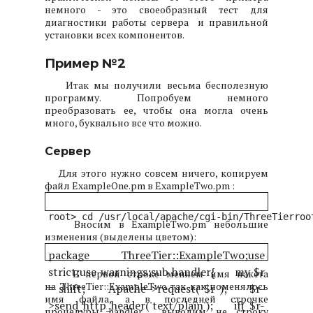
немного - это своеобразный тест для
диагностики работы сервера и правильной
установки всех компонентов.
Пример №2
Итак мы получили весьма бесполезную
программу. Попробуем немного
преобразовать ее, чтобы она могла очень
много, буквально все что можно.
Сервер
Для этого нужно совсем ничего, копируем
файл ExampleOne.pm в ExampleTwo.pm :
root> cd /usr/local/apache/cgi-bin/ThreeTier
roo
Вносим в ExampleTwo.pm небольшие
изменения (выделены цветом):
package ThreeTier::ExampleTwo;
use
strict;
use warnings;
sub handler
{
my $r
В первой строке меняем имя пакета
на ThreeTier::ExampleTwo так как поменялось
= shift;
Apache->request( $r );
$r-
имя файла, а в последней строчке
>send_http_header('text/plain');
if( $r-
процедуры handler выводим не строку