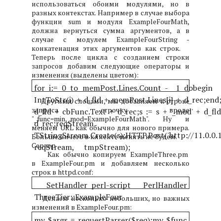
использоваться обоими модулями, но в
разных контекстах. Например в случае выбора
функции sum и модуля ExampleFourMath,
должна вернуться сумма аргументов, а в
случае с модулем ExampleFourString -
конкатенация этих аргументов как строк.
Теперь после цикла с созданием строки
запросов добавим следующие операторы и
изменения (выделены цветом):
for i:= 0 to memPost.Lines.Count - 1 do
begin
s 
IntToStr(i) + d_fld + memPost.Lines[i] + d_rec;
end
Другими словами, мы добавляем к строке
запроса строчку вроде
d_fld + cbFunc.Text + d_rec;
s := s + '_mod' + d_f
"_func=min,_mod=ExampleFourMath". Ну и
d_rec;
reqStrea
меняем URL как обычно для нового примера.
TStringStream.Create(s);
HTTP.Post('http://11.0.0.
Больше ничего в клиенте менять не будем.
Сервер
reqStream,
tmpStream);
Как обычно копируем ExampleThree.pm
в ExampleFour.pm и добавляем несколько
строк в httpd.conf:
SetHandler perl-script
PerlHandler
ThreeTier::ExampleFour
Делаем несколько небольших, но важных
изменений в ExampleFour.pm:
my $args = requestParser($req);
my $func