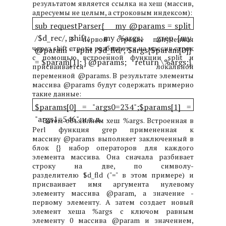
результатом является ссылка на хеш (массив,
адресуемы не целым, а строковым индексом):
sub requestParser
{
my @params = split
/$d_rec/, shift;
my %args;
grep {my
В первой строчке полученная
через shift строка разбивается на массив строк
@param = split /$d_fld/; $args{$param[0]}
с помощью встроенной функции split и
= $param[1]; } @params;
return \%args;
}
присваивается локальной
переменной @params. В результате элементы
массива @params будут содержать примерно
такие данные:
$params[0] = "args0=234";
$params[1] =
"args1=546";
и т.д.
Затем объявляем хеш %args. Встроенная в
Perl функция grep примененная к
массиву @params выполняет заключенный в
блок {} набор операторов для каждого
элемента массива. Она сначала разбивает
строку на две, по символу-
разделителю $d_fld ("=" в этом примере) и
присваивает имя аргумента нулевому
элементу массива @param, а значение -
первому элементу. А затем создает новый
элемент хеша %args с ключом равным
элементу 0 массива @param и значением,