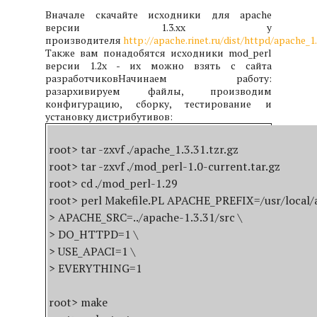
Вначале скачайте исходники для apache
версии 1.3.xx у
производителя
http://apache.rinet.ru/dist/httpd/apache_1.
Также вам понадобятся исходники mod_perl
версии 1.2x - их можно взять с сайта
разработчиков
Начинаем работу:
разархивируем файлы, производим
конфигурацию, сборку, тестирование и
установку дистрибутивов:
root> tar -zxvf ./apache_1.3.31.tzr.gz

root> tar -zxvf ./mod_perl-1.0-current.tar.gz

root> cd ./mod_perl-1.29

root> perl Makefile.PL APACHE_PREFIX=/usr/local/a
> APACHE_SRC=../apache-1.3.31/src \

> DO_HTTPD=1 \

> USE_APACI=1 \

> EVERYTHING=1

root> make
