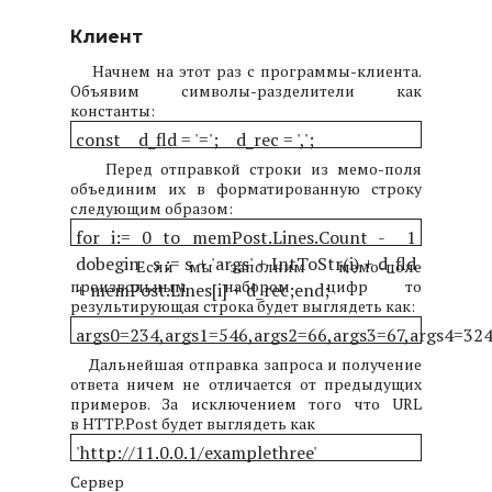
Клиент
Начнем на этот раз с программы-клиента.
Объявим символы-разделители как
константы:
const
d_fld = '=';
d_rec = ',';
Перед отправкой строки из мемо-поля
объединим их в форматированную строку
следующим образом:
for i:= 0 to memPost.Lines.Count - 1
do
begin
s := s + 'args' + IntToStr(i) + d_fld
Если мы заполним мемо-поле
произвольным набором цифр то
+ memPost.Lines[i] + d_rec;
end;
результирующая строка будет выглядеть как:
args0=234,args1=546,args2=66,args3=67,args4=324
Дальнейшая отправка запроса и получение
ответа ничем не отличается от предыдущих
примеров. За исключением того что URL
в HTTP.Post будет выглядеть как
'http://11.0.0.1/examplethree'
Сервер