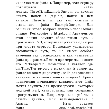
исполняемые файлы. Например, если серверу
потребуется найти
мoдуль ThreeTier::ExampleOne.pm, он должен
начать поиск с /cgi-bin, найти в нем
каталог ThreeTier и, уже там считать и
выполнить файл ExampleOne.pm. Для
решения этого вопроса нужно использовать
опцию PerlRequire в httpd.conf. Аргументом
этой опции служит абсолютный путь к
программе Perl, которая запускается один раз
при старте сервера. Поскольку указывается
абсолютный путь, то не имеет особого
значения где расположен и как называется
файл программы. В этом примере мы назовем
его PerlRequire.pl поместим в каталог cgi-
bin/ThreeTier вместе с модулями. В самом же
файле вызовем директиву use lib для указания
начального каталога поиска модулей. Кроме
назначения начального каталога этот файл
может служить для предзагрузки некоторых
модулей Perl, стандартных, или созданных
программистом. Например для работы с
базами данных, или взаимодействия с
Apache.
Итак создаем
файл /usr/local/apache/cgi-