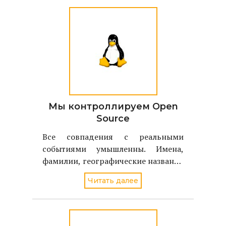
Мы контроллируем Open
Source
Все совпадения с реальными
событиями умышленны. Имена,
фамилии, географические названия
соотвествуют именам, фамилиям,
Читать далее
географическим названиям
реальных людей и объектов