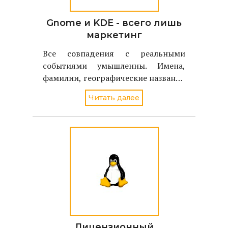
Gnome и KDE - всего лишь
маркетинг
Все совпадения с реальными
событиями умышленны. Имена,
фамилии, географические названия
соотвествуют именам, фамилиям,
Читать далее
географическим названиям
реальных людей и объектов.
Лицензионный