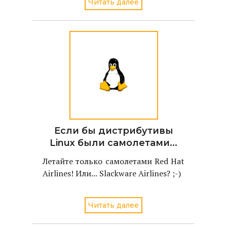
Читать далее
географическим названиям
реальных людей и объектов.
Если бы дистрибутивы
Linux были самолетами...
Летайте только самолетами Red Hat
Airlines! Или... Slackware Airlines? ;-)
Читать далее