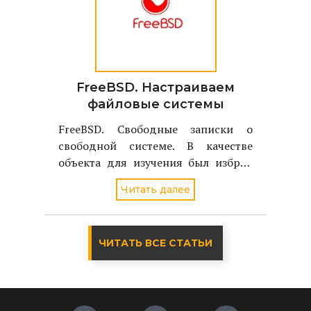
FreeBSD. Настраиваем
файловые системы
FreeBSD. Свободные записки о
свободной системе. В качестве
объекта для изучения был избран
однодисковый вариант FreeBSD
Читать далее
стабильной версии - 4.2
ЧИТАТЬ ВСЕ СТАТЬИ